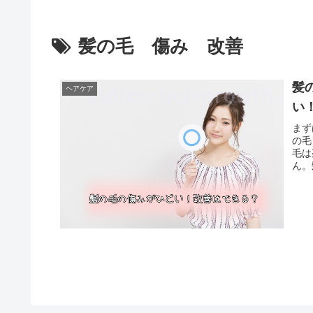
髪の毛 傷み 改善
髪
ヘアケア
い
まず
の毛
毛は
ん。