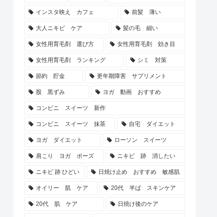
インスタ映え カフェ
前髪 薄い
大人ニキビ ケア
髪の毛 細い
女性用育毛剤 選び方
女性用育毛剤 効き目
女性用育毛剤 ランキング
シミ 対策
節約 貯金
更年期障害 サプリメント
股 黒ずみ
ヨガ 動画 おすすめ
コンビニ スイーツ 新作
コンビニ スイーツ 抹茶
自宅 ダイエット
ヨガ ダイエット
ローソン スイーツ
肩こり ヨガ ポーズ
ニキビ 跡 消したい
ニキビ 跡 ひどい
日焼け止め おすすめ 敏感肌
オイリー 肌 ケア
20代 半ば スキンケア
20代 肌 ケア
日焼け後のケア