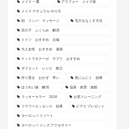
メイク 一重
アラフォー メイク術
メイク ナチュラル やり方
顔 リンパ マッサージ
毛穴をなくす方法
目の下 ふくらみ 解消
ドイツ おすすめ 古城
大人女性 おすすめ 漫画
ナットウキナーゼ サプリ おすすめ
ダイエット レシピ 献立
作り置き おかず 早い
黒にんにく 効果
ほうれい線 解消
温泉 絶景 旅館
ラッキーカラー 2018
お尻トレーニング
フラワーエッセンス 効果
ピアス プレゼント
ヨーロッパ リゾート
ヨーロッパ メンズ アクセサリー