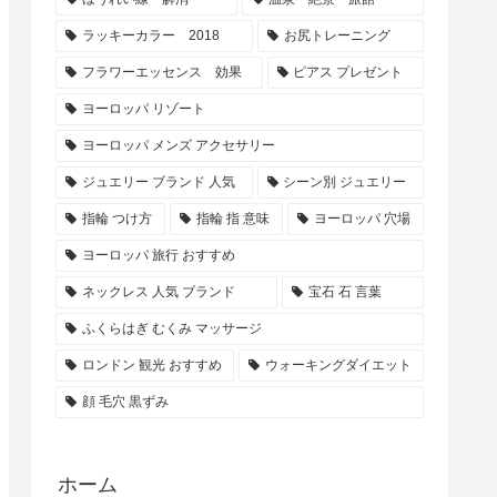
ラッキーカラー 2018
お尻トレーニング
フラワーエッセンス 効果
ピアス プレゼント
ヨーロッパ リゾート
ヨーロッパ メンズ アクセサリー
ジュエリー ブランド 人気
シーン別 ジュエリー
指輪 つけ方
指輪 指 意味
ヨーロッパ 穴場
ヨーロッパ 旅行 おすすめ
ネックレス 人気 ブランド
宝石 石 言葉
ふくらはぎ むくみ マッサージ
ロンドン 観光 おすすめ
ウォーキングダイエット
顔 毛穴 黒ずみ
ホーム