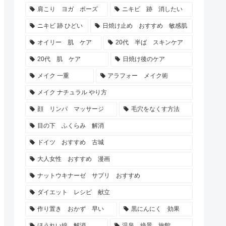
肩こり ヨガ ポーズ
ニキビ 跡 消したい
ニキビ 跡 ひどい
日焼け止め おすすめ 敏感肌
オイリー 肌 ケア
20代 半ば スキンケア
20代 肌 ケア
日焼け後のケア
メイク 一重
アラフォー メイク術
メイク ナチュラル やり方
顔 リンパ マッサージ
毛穴をなくす方法
目の下 ふくらみ 解消
ドイツ おすすめ 古城
大人女性 おすすめ 漫画
ナットウキナーゼ サプリ おすすめ
ダイエット レシピ 献立
作り置き おかず 早い
黒にんにく 効果
ほうれい線 解消
温泉 絶景 旅館