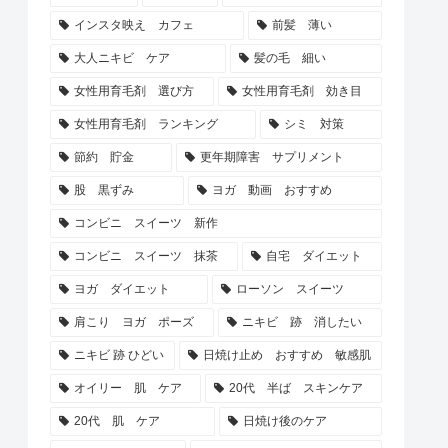
インスタ映え カフェ
前髪 薄い
大人ニキビ ケア
髪の毛 細い
女性用育毛剤 選び方
女性用育毛剤 効き目
女性用育毛剤 ランキング
シミ 対策
節約 貯金
更年期障害 サプリメント
股 黒ずみ
ヨガ 動画 おすすめ
コンビニ スイーツ 新作
コンビニ スイーツ 抹茶
自宅 ダイエット
ヨガ ダイエット
ローソン スイーツ
肩こり ヨガ ポーズ
ニキビ 跡 消したい
ニキビ 跡 ひどい
日焼け止め おすすめ 敏感肌
オイリー 肌 ケア
20代 半ば スキンケア
20代 肌 ケア
日焼け後のケア