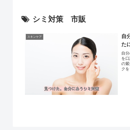
シミ対策 市販
自
スキンケア
た
自分
を口
の紫
クを