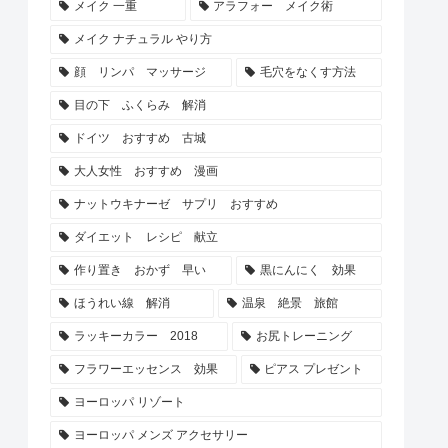
メイク 一重
アラフォー メイク術
メイク ナチュラル やり方
顔 リンパ マッサージ
毛穴をなくす方法
目の下 ふくらみ 解消
ドイツ おすすめ 古城
大人女性 おすすめ 漫画
ナットウキナーゼ サプリ おすすめ
ダイエット レシピ 献立
作り置き おかず 早い
黒にんにく 効果
ほうれい線 解消
温泉 絶景 旅館
ラッキーカラー 2018
お尻トレーニング
フラワーエッセンス 効果
ピアス プレゼント
ヨーロッパ リゾート
ヨーロッパ メンズ アクセサリー